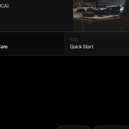
DCA).
(
03
)
Care
Quick Start