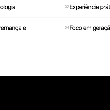
ologia
Experiência prát
02
vernança e
Foco em geração
04