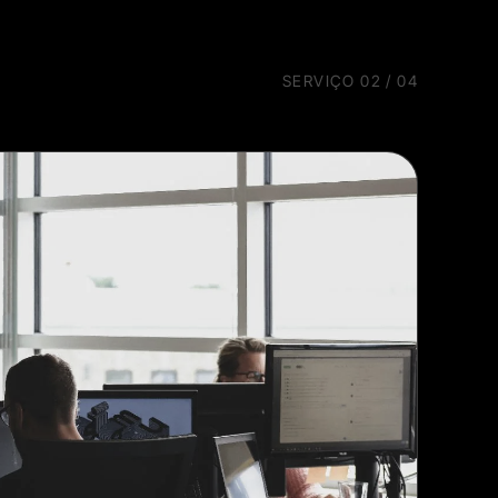
SERVIÇO
02
/
04