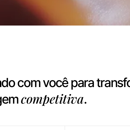
 lado com você para trans
competitiva
agem
.