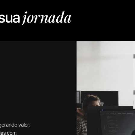
jornada
 sua
gerando valor:
uas com