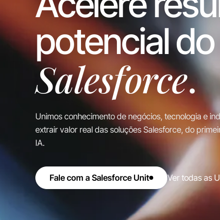
Acelere resu
potencial d
Salesforce
.
Unimos conhecimento de negócios, tecnologia e indú
extrair valor real das soluções Salesforce, do prime
IA.
Ver todas as U
Fale com a Salesforce Unit