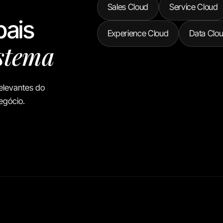
Sales Cloud
Service Cloud
pais
Experience Cloud
Data Clo
istema
elevantes do
egócio.