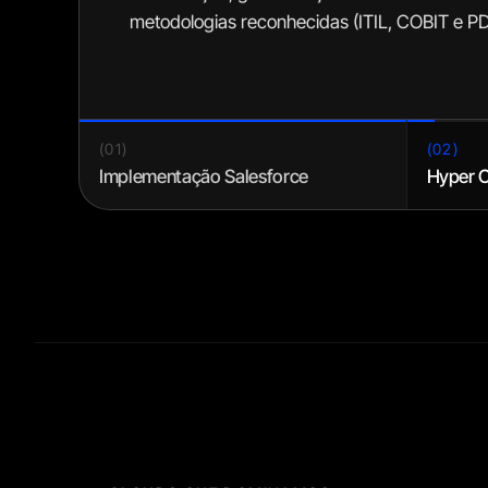
metodologias reconhecidas (ITIL, COBIT e P
(
01
)
(
02
)
Implementação Salesforce
Hyper 