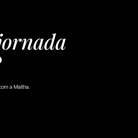
jornada
?
com a Maitha.